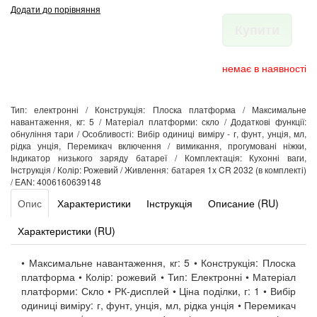
Додати до порівняння
Купити
немає в наявності
Тип: електронні / Конструкція: Плоска платформа / Максимальне
навантаження, кг: 5 / Матеріал платформи: скло / Додаткові функції:
обнуління тари / Особливості: Вибір одиниці виміру - г, фунт, унція, мл,
рідка унція, Перемикач включення / вимикання, прогумовані ніжки,
Індикатор низького заряду батареї / Комплектація: Кухонні ваги,
Інструкція / Колір: Рожевий / Живлення: батарея 1x CR 2032 (в комплекті)
/ EAN: 4006160639148
Опис
Характеристики
Інструкція
Описание (RU)
Характеристики (RU)
• Максимальне навантаження, кг: 5 • Конструкція: Плоска
платформа • Колір: рожевий • Тип: Електронні • Матеріал
платформи: Скло • РК-дисплей • Ціна поділки, г: 1 • Вибір
одиниці виміру: г, фунт, унція, мл, рідка унція • Перемикач