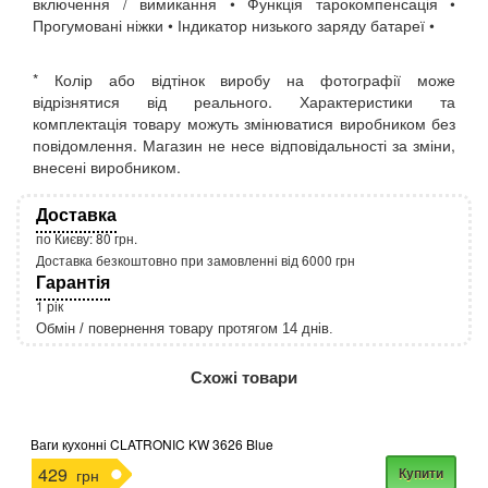
включення / вимикання • Функція тарокомпенсація •
Прогумовані ніжки • Індикатор низького заряду батареї •
* Колір або відтінок виробу на фотографії може
відрізнятися від реального. Характеристики та
комплектація товару можуть змінюватися виробником без
повідомлення. Магазин не несе відповідальності за зміни,
внесені виробником.
Доставка
по Києву: 80 грн.
Доставка безкоштовно при замовленні від 6000 грн
Гарантія
1 рік
Обмін / повернення товару протягом 14 днів.
http://rozetka.com.ua/apple_macbook_air_zonz
Подробнее:
Схожі товари
Ваги кухонні CLATRONIC KW 3626 Blue
429
Купити
грн