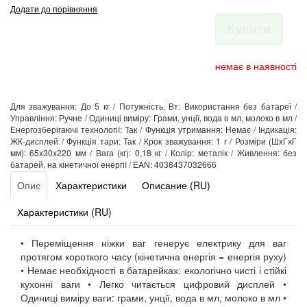
Додати до порівняння
Купити
немає в наявності
Для зважування: До 5 кг / Потужність, Вт: Використання без батареї /
Управління: Ручне / Одиниці виміру: Грами, унції, вода в мл, молоко в мл /
Енергозберігаючі технології: Так / Функція утримання: Немає / Індикація:
ЖК-дисплей / Функція тари: Так / Крок зважування: 1 г / Розміри (ШхГхГ
мм): 65x30x220 мм / Вага (кг): 0,18 кг / Колір: металік / Живлення: без
батарей, на кінетичної енергії / EAN: 4038437032666
Опис
Характеристики
Описание (RU)
Характеристики (RU)
• Переміщення ніжки ваг генерує електрику для ваг
протягом короткого часу (кінетична енергія = енергія руху)
• Немає необхідності в батарейках: екологічно чисті і стійкі
кухонні ваги • Легко читається цифровий дисплей •
Одиниці виміру ваги: грами, унції, вода в мл, молоко в мл •