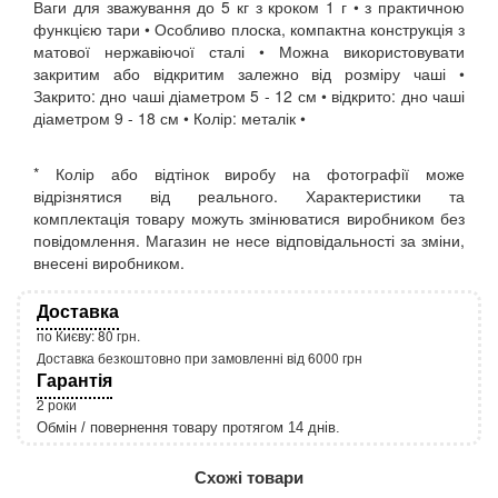
Ваги для зважування до 5 кг з кроком 1 г • з практичною
функцією тари • Особливо плоска, компактна конструкція з
матової нержавіючої сталі • Можна використовувати
закритим або відкритим залежно від розміру чаші •
Закрито: дно чаші діаметром 5 - 12 см • відкрито: дно чаші
діаметром 9 - 18 см • Колір: металік •
* Колір або відтінок виробу на фотографії може
відрізнятися від реального. Характеристики та
комплектація товару можуть змінюватися виробником без
повідомлення. Магазин не несе відповідальності за зміни,
внесені виробником.
Доставка
по Києву: 80 грн.
Доставка безкоштовно при замовленні від 6000 грн
Гарантія
2 роки
Обмін / повернення товару протягом 14 днів.
http://rozetka.com.ua/apple_macbook_air_zonz
Подробнее:
Схожі товари