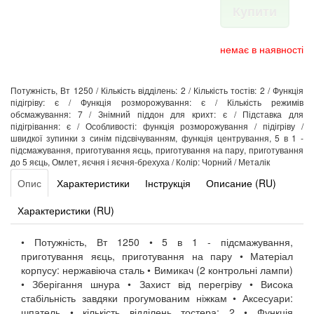
Купити
немає в наявності
Потужність, Вт 1250 / Кількість відділень: 2 / Кількість тостів: 2 / Функція
підігріву: є / Функція розморожування: є / Кількість режимів
обсмажування: 7 / Знімний піддон для крихт: є / Підставка для
підігрівання: є / Особливості: функція розморожування / підігріву /
швидкої зупинки з синім підсвічуванням, функція центрування, 5 в 1 -
підсмажування, приготування яєць, приготування на пару, приготування
до 5 яєць, Омлет, яєчня і яєчня-брехуха / Колір: Чорний / Металік
Опис
Характеристики
Інструкція
Описание (RU)
Характеристики (RU)
• Потужність, Вт 1250 • 5 в 1 - підсмажування,
приготування яєць, приготування на пару • Матеріал
корпусу: нержавіюча сталь • Вимикач (2 контрольні лампи)
• Зберігання шнура • Захист від перегріву • Висока
стабільність завдяки прогумованим ніжкам • Аксесуари:
шпатель • кількість відділень тостера: 2 • Функція