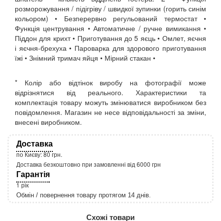
розморожування / підігріву / швидкої зупинки (горить синім
кольором) • Безперервно регульований термостат •
Функція центрування • Автоматичне / ручне вимикання •
Піддон для крихт • Приготування до 5 яєць • Омлет, яєчня
і яєчня-брехуха • Пароварка для здорового приготування
їжі • Знімний тримач яйця • Мірний стакан •
* Колір або відтінок виробу на фотографії може
відрізнятися від реального. Характеристики та
комплектація товару можуть змінюватися виробником без
повідомлення. Магазин не несе відповідальності за зміни,
внесені виробником.
Доставка
по Києву: 80 грн.
Доставка безкоштовно при замовленні від 6000 грн
Гарантія
1 рік
Обмін / повернення товару протягом 14 днів.
http://rozetka.com.ua/apple_macbook_air_zonz
Подробнее:
Схожі товари