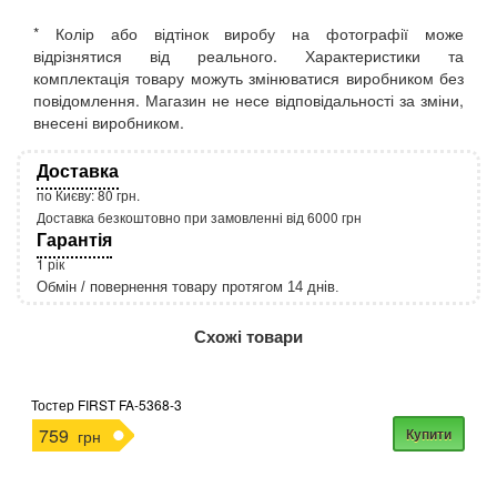
* Колір або відтінок виробу на фотографії може
відрізнятися від реального. Характеристики та
комплектація товару можуть змінюватися виробником без
повідомлення. Магазин не несе відповідальності за зміни,
внесені виробником.
Доставка
по Києву: 80 грн.
Доставка безкоштовно при замовленні від 6000 грн
Гарантія
1 рік
Обмін / повернення товару протягом 14 днів.
http://rozetka.com.ua/apple_macbook_air_zonz
Подробнее:
Схожі товари
Тостер FIRST FA-5368-3
759
Купити
грн