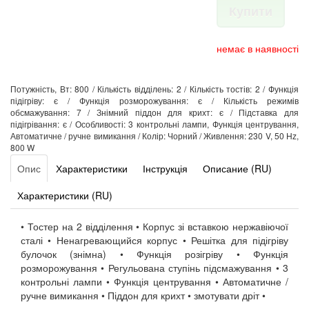
Купити
немає в наявності
Потужність, Вт: 800 / Кількість відділень: 2 / Кількість тостів: 2 / Функція
підігріву: є / Функція розморожування: є / Кількість режимів
обсмажування: 7 / Знімний піддон для крихт: є / Підставка для
підігрівання: є / Особливості: 3 контрольні лампи, Функція центрування,
Автоматичне / ручне вимикання / Колір: Чорний / Живлення: 230 V, 50 Hz,
800 W
Опис
Характеристики
Інструкція
Описание (RU)
Характеристики (RU)
• Тостер на 2 відділення • Корпус зі вставкою нержавіючої
сталі • Ненагревающийся корпус • Решітка для підігріву
булочок (знімна) • Функція розігріву • Функція
розморожування • Регульована ступінь підсмажування • 3
контрольні лампи • Функція центрування • Автоматичне /
ручне вимикання • Піддон для крихт • змотувати дріт •