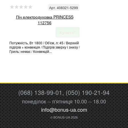
Арт. 408321-5299
Піч електродуховка PRINCESS
112756
Купити!
Потужність, Вт 1800 / Об'єм, л: 45 / Верхній
підігрів + конвекція / Підігрів зверху і знизу /
Гриль: немає / Конвекцій...
(068) 138-99-01, (050) 190-21-94
понеділок -- п'ятниця 10.00 -- 18.00
info@bonus-ua.com
© BONUS-UA 2026