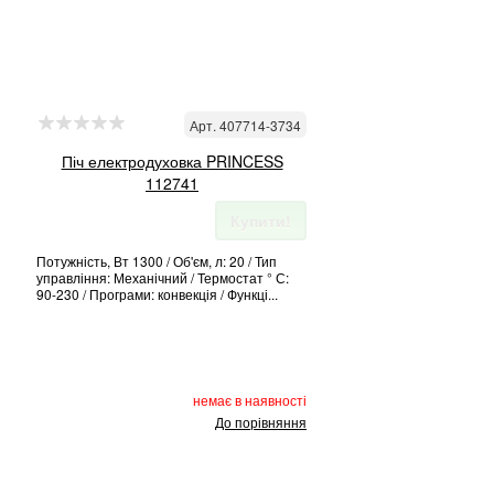
Арт. 407714-3734
Піч електродуховка PRINCESS
112741
Купити!
Потужність, Вт 1300 / Об'єм, л: 20 / Тип
управління: Механічний / Термостат ° С:
90-230 / Програми: конвекція / Функці...
немає в наявності
До порівняння