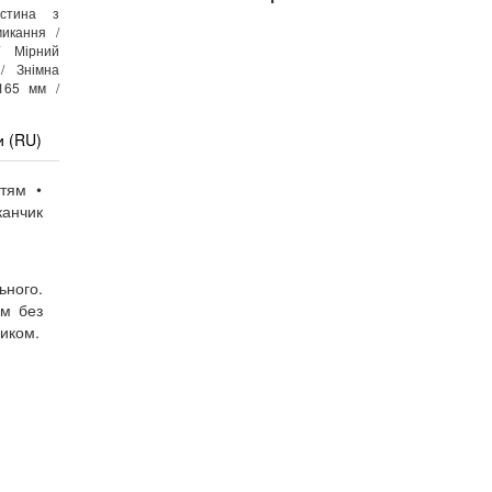
стина з
икання /
/ Мірний
/ Знімна
x165 мм /
и (RU)
тям •
канчик
ьного.
ом без
ником.