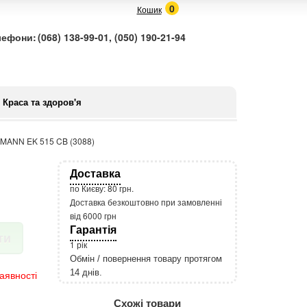
0
Кошик
лефони:
(068) 138-99-01, (050) 190-21-94
Краса та здоров'я
MANN EK 515 CB (3088)
Доставка
по Києву: 80 грн.
Доставка безкоштовно при замовленні
від 6000 грн
Гарантія
ти
1 рік
Обмін / повернення товару протягом
14 днів.
аявності
http://rozetka.com.ua/apple_macbook
Подробнее:
Схожі товари