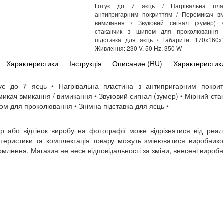
Готує до 7 яєць / Нагрівальна пла
антипригарним покриттям / Перемикач вм
вимикання / Звуковий сигнал (зумер) 
стаканчик з шипом для проколювання 
підставка для яєць / Габарити: 170x160
Живлення: 230 V, 50 Hz, 350 W
Характеристики
Інструкція
Описание (RU)
Характеристик
тує до 7 яєць • Нагрівальна пластина з антипригарним покрит
икач вмикання / вимикання • Звуковий сигнал (зумер) • Мірний ста
ом для проколювання • Знімна підставка для яєць •
ір або відтінок виробу на фотографії може відрізнятися від реал
теристики та комплектація товару можуть змінюватися виробник
омлення. Магазин не несе відповідальності за зміни, внесені вироб