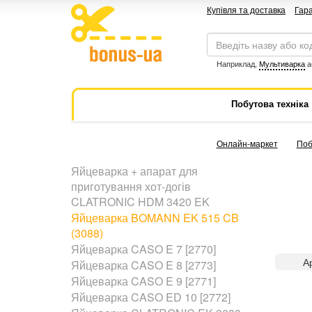
Купівля та доставка
Гара
Наприклад,
Мультиварка
а
Побутова техніка
Онлайн-маркет
Поб
Яйцеварка + апарат для
приготування хот-догів
CLATRONIC HDM 3420 EK
Яйцеварка BOMANN EK 515 CB
(3088)
Яйцеварка CASO E 7 [2770]
А
Яйцеварка CASO E 8 [2773]
Яйцеварка CASO E 9 [2771]
Яйцеварка CASO ED 10 [2772]