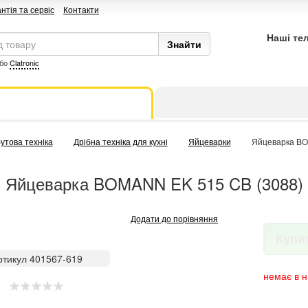
нтія та сервіс
Контакти
Наші те
бо
Clatronic
утова техніка
Дрібна техніка для кухні
Яйцеварки
Яйцеварка BO
Яйцеварка BOMANN EK 515 CB (3088)
Додати до порівняння
Купи
ртикул 401567-619
немає в н