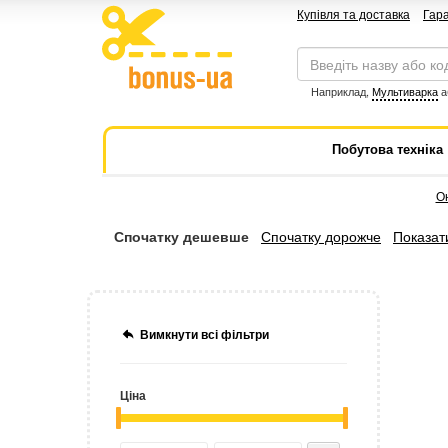
Купівля та доставка
Гара
Наприклад,
Мультиварка
а
Побутова техніка
О
Спочатку дешевше
Спочатку дорожче
Показати
Вимкнути всі фільтри
Ціна