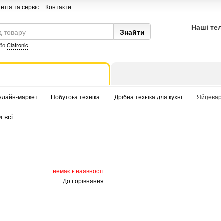
нтія та сервіс
Контакти
Наші те
бо
Clatronic
нлайн-маркет
Побутова техніка
Дрібна техніка для кухні
Яйцевар
 всі
немає в наявності
До порівняння