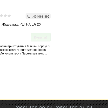
Арт. 404061-899
Яйцеварка PETRA EA 20
Купити!
асне приготування 6 яєць / Корпус з
іючої сталі / Приготування їжі на
 Легко миється / Перемикачі вкл / ...
(068) 138-99-01, (050) 190-21-94