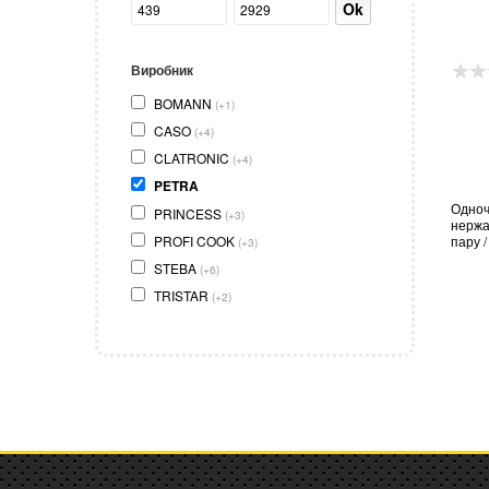
Ok
Виробник
BOMANN
(+1)
CASO
(+4)
CLATRONIC
(+4)
PETRA
Одноч
PRINCESS
(+3)
нержав
PROFI COOK
пару /
(+3)
STEBA
(+6)
TRISTAR
(+2)