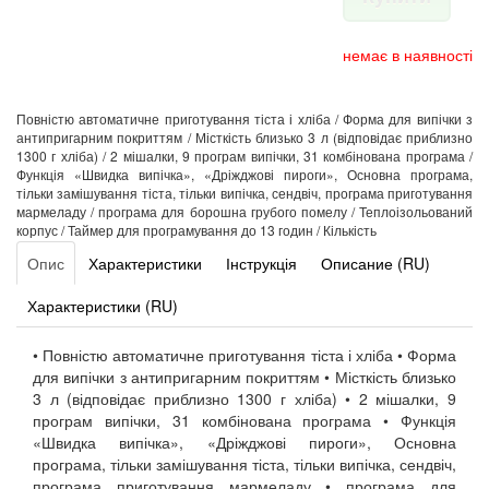
немає в наявності
Повністю автоматичне приготування тіста і хліба / Форма для випічки з
антипригарним покриттям / Місткість близько 3 л (відповідає приблизно
1300 г хліба) / 2 мішалки, 9 програм випічки, 31 комбінована програма /
Функція «Швидка випічка», «Дріжджові пироги», Основна програма,
тільки замішування тіста, тільки випічка, сендвіч, програма приготування
мармеладу / програма для борошна грубого помелу / Теплоізольований
корпус / Таймер для програмування до 13 годин / Кількість
Опис
Характеристики
Інструкція
Описание (RU)
Характеристики (RU)
• Повністю автоматичне приготування тіста і хліба • Форма
для випічки з антипригарним покриттям • Місткість близько
3 л (відповідає приблизно 1300 г хліба) • 2 мішалки, 9
програм випічки, 31 комбінована програма • Функція
«Швидка випічка», «Дріжджові пироги», Основна
програма, тільки замішування тіста, тільки випічка, сендвіч,
програма приготування мармеладу • програма для