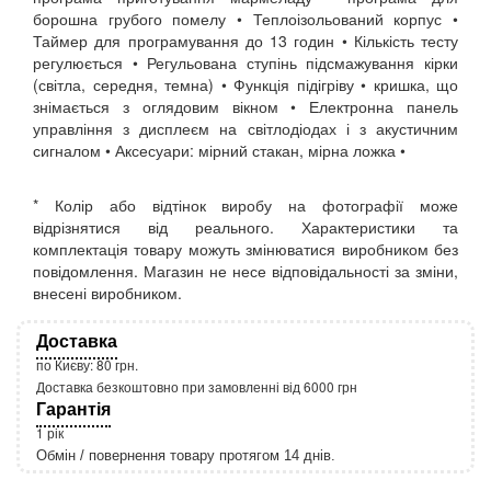
борошна грубого помелу • Теплоізольований корпус •
Таймер для програмування до 13 годин • Кількість тесту
регулюється • Регульована ступінь підсмажування кірки
(світла, середня, темна) • Функція підігріву • кришка, що
знімається з оглядовим вікном • Електронна панель
управління з дисплеєм на світлодіодах і з акустичним
сигналом • Аксесуари: мірний стакан, мірна ложка •
* Колір або відтінок виробу на фотографії може
відрізнятися від реального. Характеристики та
комплектація товару можуть змінюватися виробником без
повідомлення. Магазин не несе відповідальності за зміни,
внесені виробником.
Доставка
по Києву: 80 грн.
Доставка безкоштовно при замовленні від 6000 грн
Гарантія
1 рік
Обмін / повернення товару протягом 14 днів.
http://rozetka.com.ua/apple_macbook_air_zonz
Подробнее: