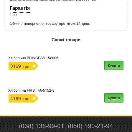
Гарантія
1 рік
Обмін / повернення товару протягом 14 днів.
http://rozetka.com.ua/apple_macbook_air_zonz
Подробнее:
Схожі товари
Хлібопічка PRINCESS 152006
3169
Купити
грн
Хлібопічка FIRST FA-5152-3
4169
Купити
грн
(068) 138-99-01, (050) 190-21-94