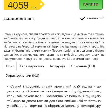
4059
Купити
грн.
в наявності
Додати до порівняння
Свіжий і хрумкий, спекти ароматний хліб вдома - це дитяча гра / Свіжий
хліб найвищої якості у будь-який час, коли вам захочеться - компактна
хлібопічка з функцією таймера та двома гаками для тіста випікає хліб та
тістечка у найкоротші терміни та підтримує ідеальну температуру хліба
завдяки функції підтримки тепла / Просто помістіть інгредієнти у форму
для випічки з антипригарним покриттям та виберіть програму та ступінь
підрум'янення / Зручна електроніка пропонує 12 автоматичних прогр
Опис
Характеристики
Інструкція
Описание (RU)
Характеристики (RU)
• Свіжий і хрумкий, спекти ароматний хліб вдома - це
дитяча гра • Свіжий хліб найвищої якості у будь-який час,
коли вам захочеться - компактна хлібопічка з функцією
таймера та двома гаками для тіста випікає хліб та тістечка
у найкоротші терміни та підтримує ідеальну температуру