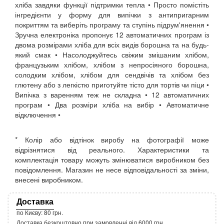
хліба завдяки функції підтримки тепла • Просто помістіть
інгредієнти у форму для випічки з антипригарним
покриттям та виберіть програму та ступінь підрум'янення •
Зручна електроніка пропонує 12 автоматичних програм із
двома розмірами хліба для всіх видів борошна та на будь-
який смак • Насолоджуйтесь свіжим змішаним хлібом,
французьким хлібом, хлібом з непросіяного борошна,
солодким хлібом, хлібом для сендвічів та хлібом без
глютену або з легкістю приготуйте тісто для тортів чи піци •
Випічка з варенням теж не складна • 12 автоматичних
програм • Два розміри хліба на вибір • Автоматичне
відключення •
* Колір або відтінок виробу на фотографії може
відрізнятися від реального. Характеристики та
комплектація товару можуть змінюватися виробником без
повідомлення. Магазин не несе відповідальності за зміни,
внесені виробником.
Доставка
по Києву: 80 грн.
Доставка безкоштовно при замовленні від 6000 грн