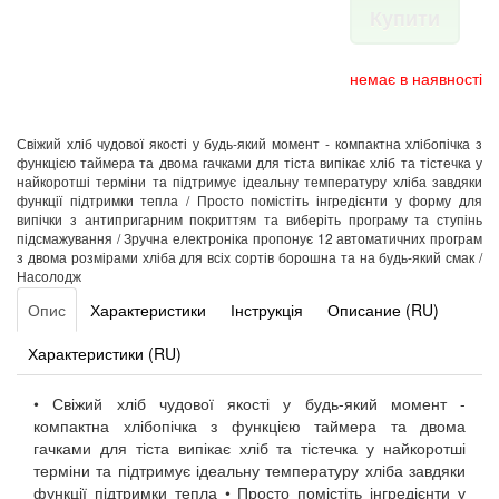
Купити
немає в наявності
Свіжий хліб чудової якості у будь-який момент - компактна хлібопічка з
функцією таймера та двома гачками для тіста випікає хліб та тістечка у
найкоротші терміни та підтримує ідеальну температуру хліба завдяки
функції підтримки тепла / Просто помістіть інгредієнти у форму для
випічки з антипригарним покриттям та виберіть програму та ступінь
підсмажування / Зручна електроніка пропонує 12 автоматичних програм
з двома розмірами хліба для всіх сортів борошна та на будь-який смак /
Насолодж
Опис
Характеристики
Інструкція
Описание (RU)
Характеристики (RU)
• Свіжий хліб чудової якості у будь-який момент -
компактна хлібопічка з функцією таймера та двома
гачками для тіста випікає хліб та тістечка у найкоротші
терміни та підтримує ідеальну температуру хліба завдяки
функції підтримки тепла • Просто помістіть інгредієнти у