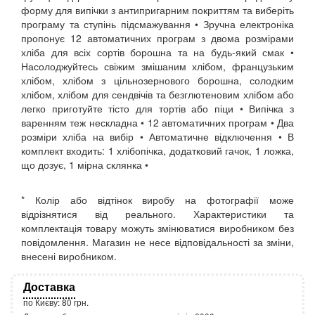
форму для випічки з антипригарним покриттям та виберіть
програму та ступінь підсмажування • Зручна електроніка
пропонує 12 автоматичних програм з двома розмірами
хліба для всіх сортів борошна та на будь-який смак •
Насолоджуйтесь свіжим змішаним хлібом, французьким
хлібом, хлібом з цільнозернового борошна, солодким
хлібом, хлібом для сендвічів та безглютеновим хлібом або
легко приготуйте тісто для тортів або піци • Випічка з
варенням теж нескладна • 12 автоматичних програм • Два
розміри хліба на вибір • Автоматичне відключення • В
комплект входить: 1 хлібопічка, додатковий гачок, 1 ложка,
що дозує, 1 мірна склянка •
* Колір або відтінок виробу на фотографії може
відрізнятися від реального. Характеристики та
комплектація товару можуть змінюватися виробником без
повідомлення. Магазин не несе відповідальності за зміни,
внесені виробником.
Доставка
по Києву: 80 грн.