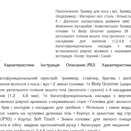
Призначення: Тример для носа і вух, Тример
(бодігрумер) / Матеріал лез: сталь / Кількіст
5 / Діапазон налаштувань довжини (мм): 
Живлення: батарейки / Комплектація: Тример,
головки 1x Body Groomer (ширина 36
ретельного гоління всього тіла (вологого і с
насадками для гребенів (1,2,4,6 
багатофункціональна насадка з вер
встановленої ріжучої кромкою з нержавіюч
Інструкція / Колір: Чорний / Синій /
Характеристики
Інструкція
Описание (RU)
Характеристик
атофункціональний пристрій: триммер, стайлер, бритва і зас
ення волосся з носа / вух • 2 змінні головки: 1x Body Groomer (шир
ля ретельного гоління всього тіла (вологого і сухого) з 4 насадка
нів (1,2 , 4,6 мм); 1x багатофункціональна насадка з верти
овленої ріжучої кромкою з нержавіючої сталі • Головка для: волосс
, брів і контурів з насадкою для гребеня • Ретельне і ніжне вид
ся: навіть на чутливих ділянках тіла • Корпус із захистом: від ст
(IPX5) • Корпус Soft Touch • Знімні головки: для легкого очищ
ота в обігу: завдяки ергономічній ручці • Аксесуари: для чищення 
ки для гребенів (1,2,4,6 мм) • Колір: чорний / синій •