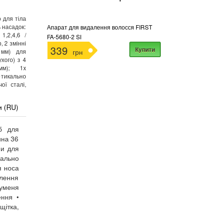
 для тіла
ь насадок:
Апарат для видалення волосся FIRST
1,2,4,6 /
FA-5680-2 SI
 2 змінні
339
Купити
 мм) для
грн
ухого) з 4
мм); 1x
тикально
ої сталі,
и (RU)
іб для
ина 36
ми для
кально
я носа
алення
руменя
ення •
щітка,