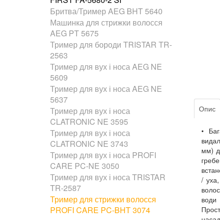
Бритва/Тример AEG BHT 5640
Машинка для стрижки волосся
AEG PT 5675
Тример для бороди TRISTAR TR-
2563
Тример для вух і носа AEG NE
5609
Тример для вух і носа AEG NE
5637
Опис
Тример для вух і носа
CLATRONIC NE 3595
• Баг
Тример для вух і носа
видал
CLATRONIC NE 3743
мм) д
Тример для вух і носа PROFI
гребе
CARE PC-NE 3050
встан
Тример для вух і носа TRISTAR
/ уха
TR-2587
волос
Тример для стрижки волосся
води 
PROFI CARE PC-BHT 3074
Прост
насад