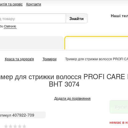
нтія та сервіс
Контакти
Наші те
бо
Clatronic
Краса та здоров'я
Тримери
Тример для стрижки волосся PROFI 
имер для стрижки волосся PROFI CARE 
BHT 3074
Додати до порівняння
Купи
ртикул 407922-709
немає в н