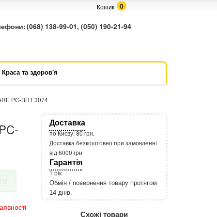
0
Кошик
лефони:
(068) 138-99-01, (050) 190-21-94
Краса та здоров'я
CARE PC-BHT 3074
Доставка
PC-
по Києву: 80 грн.
Доставка безкоштовно при замовленні
від 6000 грн
Гарантія
1 рік
ти
Обмін / повернення товару протягом
14 днів.
http://rozetka.com.ua/apple_macbook
Подробнее:
аявності
Схожі товари