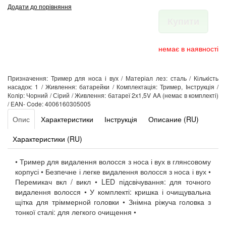
Додати до порівняння
Купити
немає в наявності
Призначення: Тример для носа і вух / Матеріал лез: сталь / Кількість
насадок: 1 / Живлення: батарейки / Комплектація: Тример, Інструкція /
Колір: Чорний / Сірий / Живлення: батареї 2х1,5V AA (немає в комплекті)
/ EAN- Code: 4006160305005
Опис
Характеристики
Інструкція
Описание (RU)
Характеристики (RU)
• Тример для видалення волосся з носа і вух в глянсовому
корпусі • Безпечне і легке видалення волосся з носа і вух •
Перемикач вкл / викл • LED підсвічування: для точного
видалення волосся • У комплекті: кришка і очищувальна
щітка для тріммерной головки • Знімна ріжуча головка з
тонкої сталі: для легкого очищення •