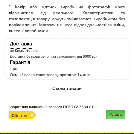
* Колір або відтінок виробу на фотографії може
відрізнятися від реального. Характеристики та
комплектація товару можуть змінюватися виробником без
повідомлення. Магазин не несе відповідальності за зміни,
внесені виробником.
Доставка
по Києву: 80 грн.
Доставка безкоштовно при замовленні від 6000 грн
Гарантія
1 рік
Обмін / повернення товару протягом 14 днів.
http://rozetka.com.ua/apple_macbook_air_zonz
Подробнее:
Схожі товари
Апарат для видалення волосся FIRST FA-5680-2 SI
339
Купити
грн