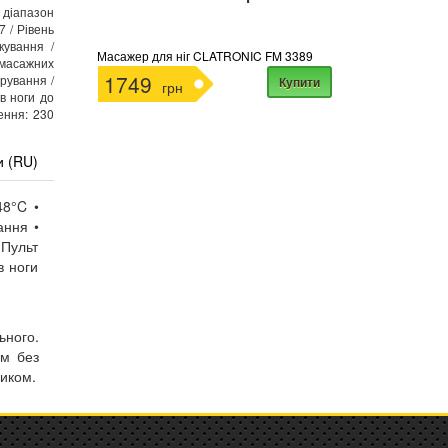
діапазон
7 / Рівень
кування /
Масажер для ніг CLATRONIC FM 3389
масажних
1749
ерування /
Купити
грн
в ноги до
ення: 230
и (RU)
48°C •
ання •
 Пульт
в ноги
ьного.
ом без
ником.