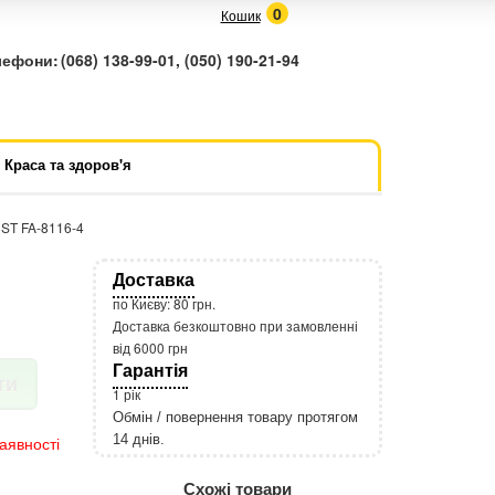
0
Кошик
лефони:
(068) 138-99-01, (050) 190-21-94
Краса та здоров'я
RST FA-8116-4
Доставка
по Києву: 80 грн.
Доставка безкоштовно при замовленні
від 6000 грн
Гарантія
ти
1 рік
Обмін / повернення товару протягом
14 днів.
аявності
http://rozetka.com.ua/apple_macbook
Подробнее:
Схожі товари