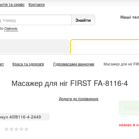
нтія та сервіс
Контакти
Наші те
бо
Clatronic
ет
Краса та здоров'я
Гідромасажні ванночки
Масажер для ніг FI
Масажер для ніг FIRST FA-8116-4
Додати до порівняння
Купи
икул 40f8116-4-2449
немає в н