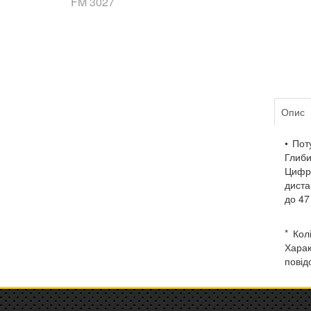
FM 3027
Опис
• Пот
Глиби
Цифро
диста
до 47
* Кол
Харак
повід