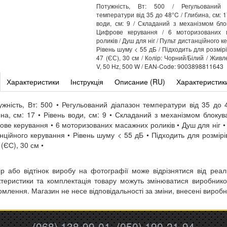
Потужність, Вт: 500 / Регульований 
температури від 35 до 48°C / Глибина, см: 1
води, см: 9 / Складаний з механізмом бло
Цифрове керування / 6 моторизованих 
роликів / Душ для ніг / Пульт дистанційного к
Рівень шуму < 55 дБ / Підходить для розмірі
47 (ЄС), 30 см / Колір: Чорний/Білий / Живл
V, 50 Hz, 500 W / EAN-Code: 9003898811643
Характеристики
Інструкція
Описание (RU)
Характеристик
ужність, Вт: 500 • Регульований діапазон температури від 35 до 
на, см: 17 • Рівень води, см: 9 • Складаний з механізмом блокув
ве керування • 6 моторизованих масажних роликів • Душ для ніг •
нційного керування • Рівень шуму < 55 дБ • Підходить для розмірі
 (ЄС), 30 см •
ір або відтінок виробу на фотографії може відрізнятися від реал
теристики та комплектація товару можуть змінюватися виробник
омлення. Магазин не несе відповідальності за зміни, внесені вироб
(068) 138-99-01, (050) 190-21-94