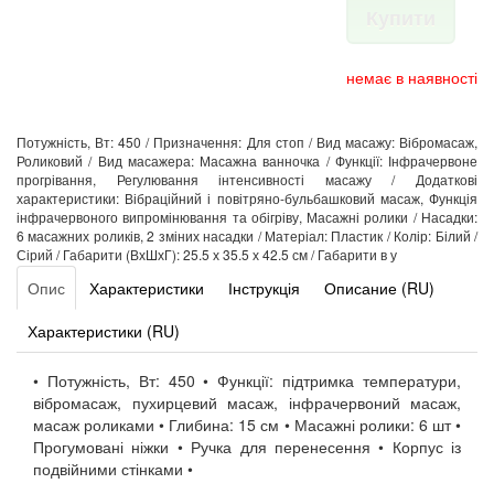
Купити
немає в наявності
Потужність, Вт: 450 / Призначення: Для стоп / Вид масажу: Вібромасаж,
Роликовий / Вид масажера: Масажна ванночка / Функції: Інфрачервоне
прогрівання, Регулювання інтенсивності масажу / Додаткові
характеристики: Вібраційний і повітряно-бульбашковий масаж, Функція
інфрачервоного випромінювання та обігріву, Масажні ролики / Насадки:
6 масажних роликів, 2 зміних насадки / Матеріал: Пластик / Колір: Білий /
Сірий / Габарити (ВхШхГ): 25.5 х 35.5 х 42.5 см / Габарити в у
Опис
Характеристики
Інструкція
Описание (RU)
Характеристики (RU)
• Потужність, Вт: 450 • Функції: підтримка температури,
вібромасаж, пухирцевий масаж, інфрачервоний масаж,
масаж роликами • Глибина: 15 см • Масажні ролики: 6 шт •
Прогумовані ніжки • Ручка для перенесення • Корпус із
подвійними стінками •