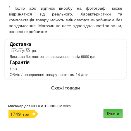
* Колір або відтінок виробу на фотографії може
відрізнятися від реального. Характеристики та
комплектація товару можуть змінюватися виробником без
повідомлення. Магазин не несе відповідальності за зміни,
внесені виробником.
Доставка
по Києву: 80 грн.
Доставка безкоштовно при замовленні від 6000 грн
Гарантія
1 рік
Обмін / повернення товару протягом 14 днів.
http://rozetka.com.ua/apple_macbook_air_zonz
Подробнее:
Схожі товари
Масажер для ніг CLATRONIC FM 3389
1749
Купити
грн