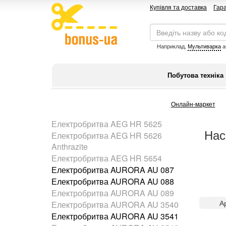
Купівля та доставка
Гара
Наприклад,
Мультиварка
а
Побутова техніка
Онлайн-маркет
Електробритва AEG HR 5625
Нас
Електробритва AEG HR 5626
Anthrazite
Електробритва AEG HR 5654
Електробритва AURORA AU 087
Електробритва AURORA AU 088
Електробритва AURORA AU 089
А
Електробритва AURORA AU 3540
Електробритва AURORA AU 3541