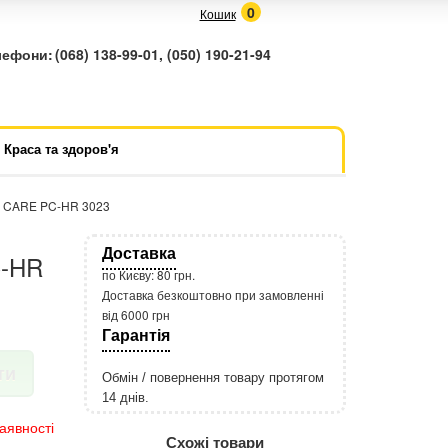
0
Кошик
лефони:
(068) 138-99-01, (050) 190-21-94
Краса та здоров'я
I CARE PC-HR 3023
Доставка
C-HR
по Києву: 80 грн.
Доставка безкоштовно при замовленні
від 6000 грн
Гарантія
ти
Обмін / повернення товару протягом
14 днів.
http://rozetka.com.ua/apple_macbook
Подробнее:
аявності
Схожі товари