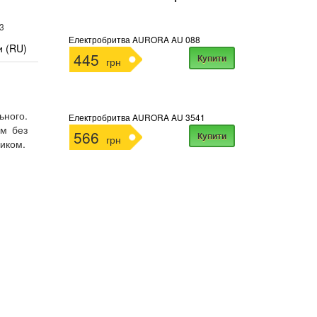
3
Електробритва AURORA AU 088
и (RU)
445
Купити
грн
ьного.
Електробритва AURORA AU 3541
ом без
566
Купити
грн
ником.