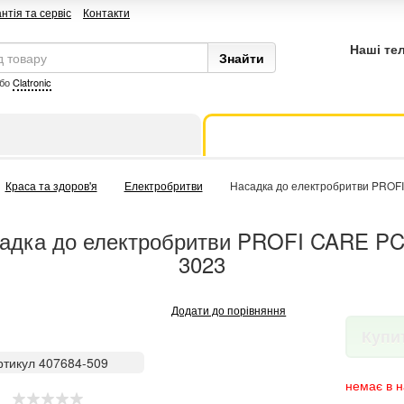
нтія та сервіс
Контакти
Наші те
бо
Clatronic
Краса та здоров'я
Електробритви
Насадка до електробритви PROF
адка до електробритви PROFI CARE P
3023
Додати до порівняння
Купи
ртикул 407684-509
немає в н