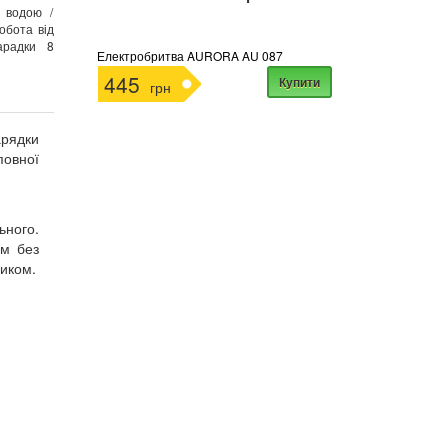
 водою /
обота від
арадки 8
Електробритва AURORA AU 087
445
Купити
грн
рядки
овної
ьного.
ом без
ником.