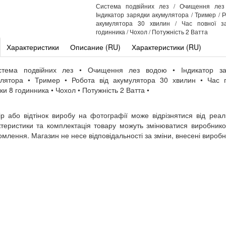
Система подвійних лез / Очищення лез
Індикатор зарядки акумулятора / Тример / Р
акумулятора 30 хвилин / Час повної з
годинника / Чохол / Потужність 2 Ватта
Характеристики
Описание (RU)
Характеристики (RU)
стема подвійних лез • Очищення лез водою • Індикатор за
улятора • Тример • Робота від акумулятора 30 хвилин • Час п
ки 8 годинника • Чохол • Потужність 2 Ватта •
ір або відтінок виробу на фотографії може відрізнятися від реал
теристики та комплектація товару можуть змінюватися виробник
омлення. Магазин не несе відповідальності за зміни, внесені вироб