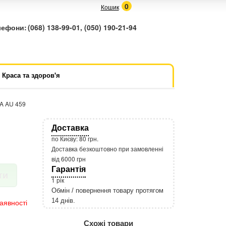
0
Кошик
лефони:
(068) 138-99-01, (050) 190-21-94
Краса та здоров'я
A AU 459
Доставка
по Києву: 80 грн.
Доставка безкоштовно при замовленні
від 6000 грн
Гарантія
ти
1 рік
Обмін / повернення товару протягом
14 днів.
аявності
http://rozetka.com.ua/apple_macbook
Подробнее:
Схожі товари