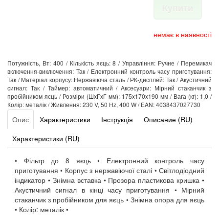
Купити
немає в наявності
Потужність, Вт: 400 / Кількість яєць: 8 / Управління: Ручне / Перемикач
включення-виключення: Так / Електронний контроль часу приготування:
Так / Матеріал корпусу: Нержавіюча сталь / РК-дисплей: Так / Акустичний
сигнал: Так / Таймер: автоматичний / Аксесуари: Мірний стаканчик з
пробійником яєць / Розміри (ШхГхГ мм): 175x170x190 мм / Вага (кг): 1,0 /
Колір: металік / Живлення: 230 V, 50 Hz, 400 W / EAN: 4038437027730
Опис
Характеристики
Інструкція
Описание (RU)
Характеристики (RU)
• Фільтр до 8 яєць • Електронний контроль часу
приготування • Корпус з нержавіючої сталі • Світлодіодний
індикатор • Знімна вставка • Прозора пластикова кришка •
Акустичний сигнал в кінці часу приготування • Мірний
стаканчик з пробійником для яєць • Знімна опора для яєць
• Колір: металік •