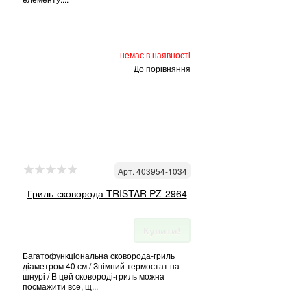
немає в наявності
До порівняння
Арт. 403954-1034
Гриль-сковорода TRISTAR PZ-2964
Купити!
Багатофункціональна сковорода-гриль
діаметром 40 см / Знімний термостат на
шнурі / В цей сковороді-гриль можна
посмажити все, щ...