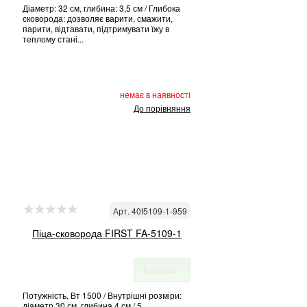
Діаметр: 32 см, глибина: 3,5 см / Глибока
сковорода: дозволяє варити, смажити,
парити, відтавати, підтримувати їжу в
теплому стані...
немає в наявності
До порівняння
Арт. 40f5109-1-959
Піца-сковорода FIRST FA-5109-1
Купити!
Потужність, Вт 1500 / Внутрішні розміри:
діаметр 30 см, глибина 4 см / 5