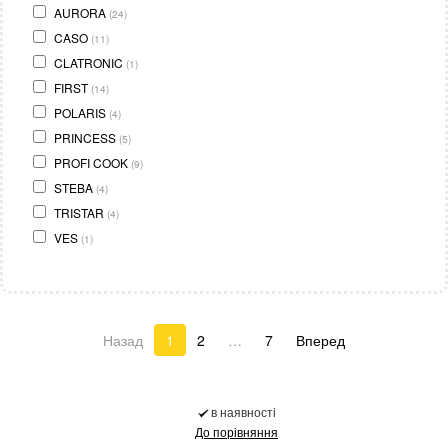
AURORA
(24)
CASO
(11)
CLATRONIC
(1)
FIRST
(14)
POLARIS
(4)
PRINCESS
(5)
PROFI COOK
(9)
STEBA
(4)
TRISTAR
(4)
VES
(1)
Назад
1
2
…
7
Вперед
в наявності
До порівняння