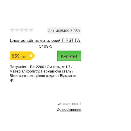
Арт. 40f5409-5-859
Електрочайник металевий FIRST FA-
5409-5
859
Купити!
грн.
Потужність, Вт: 2200 / Ємність, л: 1,7 /
Матеріал корпусу: Нержавіюча сталь /
Вікно контролю рівня води: є / Відкриття
кр...
в наявності
До порівняння