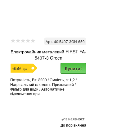
Арт. 40f5407-3GN-659
Електрочайник металевий FIRST FA-
5407-3 Green
659
Купити!
грн.
Потужність, Вт: 2200 / Ємність, л: 1,2 /
Нагрівальний елемент: Прихований /
Фільтр для води / Автоматичне
відключення при...
в наявності
До порівняння