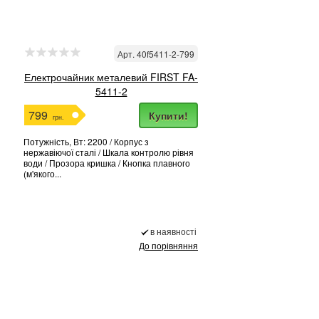
Арт. 40f5411-2-799
Електрочайник металевий FIRST FA-
5411-2
799
Купити!
грн.
Потужність, Вт: 2200 / Корпус з
нержавіючої сталі / Шкала контролю рівня
води / Прозора кришка / Кнопка плавного
(м'якого...
в наявності
До порівняння