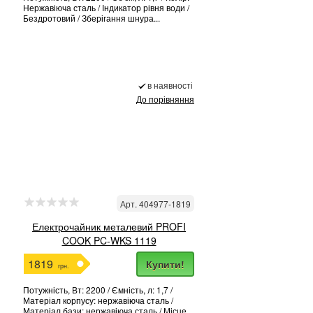
Нержавіюча сталь / Індикатор рівня води /
Бездротовий / Зберігання шнура...
в наявності
До порівняння
Арт. 404977-1819
Електрочайник металевий PROFI
COOK PC-WKS 1119
1819
Купити!
грн.
Потужність, Вт: 2200 / Ємність, л: 1,7 /
Матеріал корпусу: нержавіюча сталь /
Матеріал бази: нержавіюча сталь / Місце