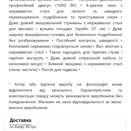
професійний двигун (1000 Вт) • 4-кратне лезо з
нержавіючої сталі для легкого та швидкого
перемішування, подрібнення та приготування пюре •
Дуже довгий змішувальний стрижень з нержавіючої сталі
для високих і вузьких посудин (прибл. 27 см) • Дуже
широка змішувальна головка для безпечного подрібнення
без розбризкування • Постійний контроль швидкості •
Кнопковий перемикач (підсвічується синім) • Вкл. віночок з
нержавіючої сталі • Також підходить для гарячих страв /
гарячих каструль • Дуже довгий спіральний кабель (з
економією місця) • Знімний змішувач з нержавіючої сталі
(легко чистити) • Петля для підвіски •
* Колір або відтінок виробу на фотографії може
відрізнятися від реального. Характеристики та
комплектація товару можуть змінюватися виробником без
повідомлення. Магазин не несе відповідальності за зміни,
внесені виробником.
Доставка
по Києву: 80 грн.