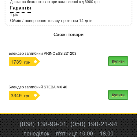
Доставка безкоштовно при замовленні від 6000 грн
Гарантія
1 рік
Обмін / повернення товару протягом 14 днів.
http://rozetka.com.ua/apple_macbook_air_zonz
Подробнее:
Схожі товари
Блендер заглибний PRINCESS 221203
1739
Купити
грн
Блендер заглибний STEBA MX 40
3349
Купити
грн
(068) 138-99-01, (050) 190-21-94
понеділок -- п'ятниця 10.00 -- 18.00