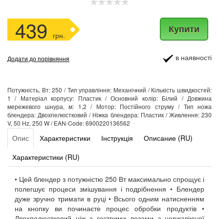
439
Купити
грн.
в наявності
Додати до порівняння
Потужність, Вт: 250 / Тип управління: Механічний / Кількість швидкостей:
1 / Матеріал корпусу: Пластик / Основний колір: Білий / Довжина
мережевого шнура, м: 1,2 / Мотор: Постійного струму / Тип ножа
блендера: Двохпелюстковий / Ніжка блендера: Пластик / Живлення: 230
V, 50 Hz, 250 W / EAN-Code: 6900220136562
Опис
Характеристики
Інструкція
Описание (RU)
Характеристики (RU)
• Цей блендер з потужністю 250 Вт максимально спрощує і
полегшує процеси змішування і подрібнення • Блендер
дуже зручно тримати в руці • Всього одним натисненням
на кнопку ви починаєте процес обробки продуктів •
Двохпелюстковий ніж з гострими лезами з нержавіючої