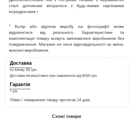
сталі допоможе впоратися з будь-якими харчовими
інгредієнтами •
* Колір або відтінок виробу на фотографії може
відрізнятися від реального. Характеристики та
комплектація товару можуть змінюватися виробником без
повідомлення. Магазин не несе відповідальності за зміни,
внесені виробником.
Доставка
по Києву: 80 грн.
Доставка безкоштовно при замовленні від 6000 грн
Гарантія
1 рік
Обмін / повернення товару протягом 14 днів.
http://rozetka.com.ua/apple_macbook_air_zonz
Подробнее:
Схожі товари