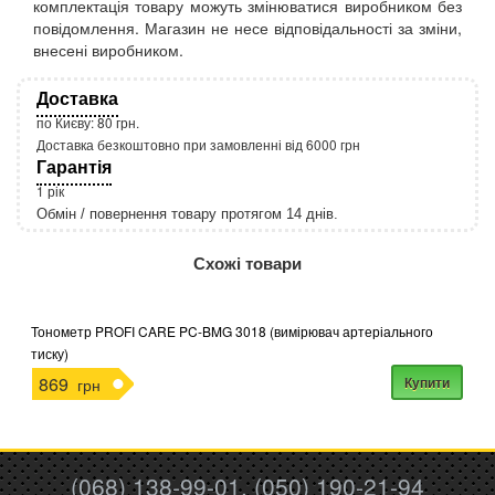
комплектація товару можуть змінюватися виробником без
повідомлення. Магазин не несе відповідальності за зміни,
внесені виробником.
Доставка
по Києву: 80 грн.
Доставка безкоштовно при замовленні від 6000 грн
Гарантія
1 рік
Обмін / повернення товару протягом 14 днів.
http://rozetka.com.ua/apple_macbook_air_zonz
Подробнее:
Схожі товари
Тонометр PROFI CARE PC-BMG 3018 (вимірювач артеріального
тиску)
869
Купити
грн
(068) 138-99-01, (050) 190-21-94