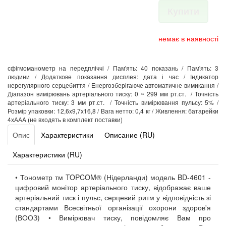
Купити
немає в наявності
сфігмоманометр на передпліччі / Пам'ять: 40 показань / Пам'ять: 3
людини / Додаткове показання дисплея: дата і час / Індикатор
нерегулярного серцебиття / Енергозберігаюче автоматичне вимикання /
Діапазон вимірювань артеріального тиску: 0 ~ 299 мм рт.ст. / Точність
артеріального тиску: 3 мм рт.ст. / Точність вимірювання пульсу: 5% /
Розмір упаковки: 12,6x9,7x16,8 / Вага нетто: 0,4 кг / Живлення: батарейки
4хААA (не входять в комплект поставки)
Опис
Характеристики
Описание (RU)
Характеристики (RU)
• Тонометр тм TOPCOM® (Нідерланди) модель BD-4601 -
цифровий монітор артеріального тиску, відображає ваше
артеріальний тиск і пульс, серцевий ритм у відповідність зі
стандартами Всесвітньої організації охорони здоров'я
(ВООЗ) • Вимірювач тиску, повідомляє Вам про