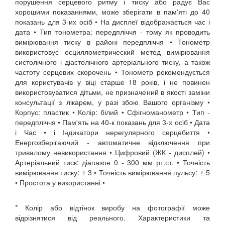
порушення серцевого ритму і тиску або радує Вас
хорошими показаннями, може зберігати в пам'яті до 40
показань для 3-их осіб • На дисплеї відображається час і
дата • Тип тонометра: передпліччя - тому як проводить
вимірювання тиску в районі передпліччя • Тонометр
використовує осциллометрический метод вимірювання
систолічного і діастолічного артеріального тиску, а також
частоту серцевих скорочень • Тонометр рекомендується
для користувачів у віці старше 18 років, і не повинен
використовуватися дітьми, не призначений в якості заміни
консультації з лікарем, у разі збою Вашого організму •
Корпус: пластик • Колір: білий • Сфігноманометр • Тип -
передпліччя • Пам'ять на 40-к показань для 3-х осіб • Дата
і Час • і Індикатори нерегулярного серцебиття •
Енергозберігаючий - автоматичне відключення при
тривалому невикористання • Цифровий (ЖК - дисплей) •
Артеріальний тиск: діапазон 0 - 300 мм рт.ст. • Точність
вимірювання тиску: ± 3 • Точність вимірювання пульсу: ± 5
• Простота у використанні •
* Колір або відтінок виробу на фотографії може
відрізнятися від реального. Характеристики та