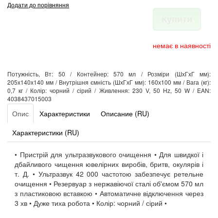
Додати до порівняння
Купити
немає в наявності
Потужність, Вт: 50 / Контейнер: 570 мл / Розміри (ШхГхГ мм):
205x140x140 мм / Внутрішня ємність (ШхГхГ мм): 160х100 мм / Вага (кг):
0,7 кг / Колір: чорний / сірий / Живлення: 230 V, 50 Hz, 50 W / EAN:
4038437015003
Опис
Характеристики
Описание (RU)
Характеристики (RU)
• Пристрій для ультразвукового очищення • Для швидкої і
дбайливого чищення ювелірних виробів, бритв, окулярів і
т. Д. • Ультразвук 42 000 частотою забезпечує ретельне
очищення • Резервуар з нержавіючої сталі об'ємом 570 мл
з пластиковою вставкою • Автоматичне відключення через
3 хв • Дуже тиха робота • Колір: чорний / сірий •