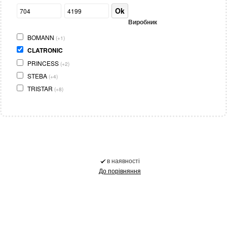
Ok
Виробник
BOMANN
(+1)
CLATRONIC
PRINCESS
(+2)
STEBA
(+4)
TRISTAR
(+8)
в наявності
До порівняння