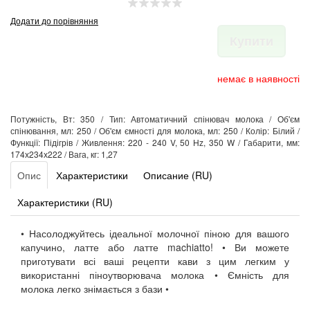
Додати до порівняння
Купити
немає в наявності
Потужність, Вт: 350 / Тип: Автоматичний спінювач молока / Об'єм
спінювання, мл: 250 / Об'єм ємності для молока, мл: 250 / Колір: Білий /
Функції: Підігрів / Живлення: 220 - 240 V, 50 Hz, 350 W / Габарити, мм:
174х234х222 / Вага, кг: 1,27
Опис
Характеристики
Описание (RU)
Характеристики (RU)
• Насолоджуйтесь ідеальної молочної піною для вашого
капучино, латте або латте machiatto! • Ви можете
приготувати всі ваші рецепти кави з цим легким у
використанні піноутворювача молока • Ємність для
молока легко знімається з бази •