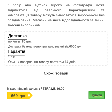
* Колір або відтінок виробу на фотографії може
відрізнятися від реального. Характеристики та
комплектація товару можуть змінюватися виробником без
повідомлення. Магазин не несе відповідальності за зміни,
внесені виробником.
Доставка
по Києву: 80 грн.
Доставка безкоштовно при замовленні від 6000 грн
Гарантія
1 рік
Обмін / повернення товару протягом 14 днів.
http://rozetka.com.ua/apple_macbook_air_zonz
Подробнее:
Схожі товари
Міксер-пінозбивальник PETRA MS 16.00
1669
Купити
грн