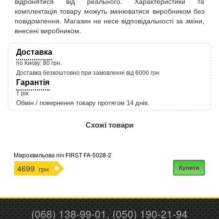
відрізнятися від реального. Характеристики та
комплектація товару можуть змінюватися виробником без
повідомлення. Магазин не несе відповідальності за зміни,
внесені виробником.
Доставка
по Києву: 80 грн.
Доставка безкоштовно при замовленні від 6000 грн
Гарантія
1 рік
Обмін / повернення товару протягом 14 днів.
http://rozetka.com.ua/apple_macbook_air_zonz
Подробнее:
Схожі товари
Мікрохвильова піч FIRST FA-5028-2
4699
Купити
грн
(068) 138-99-01, (050) 190-21-94