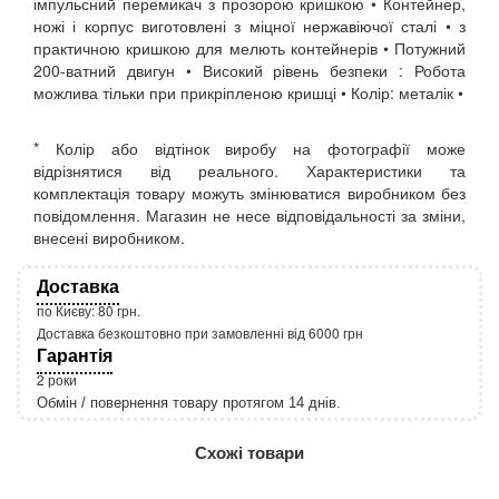
імпульсний перемикач з прозорою кришкою • Контейнер,
ножі і корпус виготовлені з міцної нержавіючої сталі • з
практичною кришкою для мелють контейнерів • Потужний
200-ватний двигун • Високий рівень безпеки : Робота
можлива тільки при прикріпленою кришці • Колір: металік •
* Колір або відтінок виробу на фотографії може
відрізнятися від реального. Характеристики та
комплектація товару можуть змінюватися виробником без
повідомлення. Магазин не несе відповідальності за зміни,
внесені виробником.
Доставка
по Києву: 80 грн.
Доставка безкоштовно при замовленні від 6000 грн
Гарантія
2 роки
Обмін / повернення товару протягом 14 днів.
http://rozetka.com.ua/apple_macbook_air_zonz
Подробнее:
Схожі товари