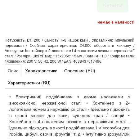
Купити
немає в наявності
Потужність, Вт: 200 / Ємність: 4-8 чашок кави / Управління: Імпульсний
перемикач / Особливі характеристики: 24.000 оборотів в хвилину /
Аксесуари: Контейнер з 2-лопатевим і 4-лопатевим лезом з нержавіючої
сталі / Розміри (ШхГхГ мм): 115х205х115 мм / Вага (кг): 1,0 / Колір: металік
/ Живлення: 230 V, 50 Hz, 200 W / EAN: 4038437017496
Опис
Характеристики
Описание (RU)
Характеристики (RU)
• Електричний подрібнювач з двома насадками з
високоякісної нержавіючої сталі • Контейнер з 2-
лопатевим ножем з нержавіючої сталі - Ідеально підходить
в якості млини для кави, сушених трав / спецій •
Контейнер з 4-лопатевим різаком з нержавіючої сталі -
ідеально підходить в якості подрібнювача і м'ясорубки для
горіхів, цибулі, овочів, фруктів і т. д. • Інтуїтивно зрозумілий