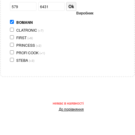
Ok
Виробник
BOMANN
CLATRONIC
(+7)
FIRST
(+6)
PRINCESS
(+2)
PROFI COOK
(+1)
STEBA
(+3)
немає в наявності
До порівняння