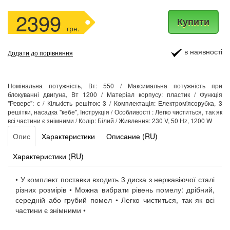
2399
Купити
грн.
в наявності
Додати до порівняння
Номінальна потужність, Вт: 550 / Максимальна потужність при
блокуванні двигуна, Вт 1200 / Матеріал корпусу: пластик / Функція
"Реверс": є / Кількість решіток: 3 / Комплектація: Електром'ясорубка, 3
решітки, насадка "кебе", Інструкція / Особливості : Легко чиститься, так як
всі частини є знімними / Колір: Білий / Живлення: 230 V, 50 Hz, 1200 W
Опис
Характеристики
Описание (RU)
Характеристики (RU)
• У комплект поставки входить 3 диска з нержавіючої сталі
різних розмірів • Можна вибрати рівень помелу: дрібний,
середній або грубий помел • Легко чиститься, так як всі
частини є знімними •