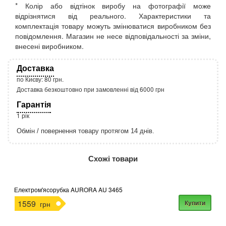
* Колір або відтінок виробу на фотографії може
відрізнятися від реального. Характеристики та
комплектація товару можуть змінюватися виробником без
повідомлення. Магазин не несе відповідальності за зміни,
внесені виробником.
Доставка
по Києву: 80 грн.
Доставка безкоштовно при замовленні від 6000 грн
Гарантія
1 рік
Обмін / повернення товару протягом 14 днів.
http://rozetka.com.ua/apple_macbook_air_zonz
Подробнее:
Схожі товари
Електром'ясорубка AURORA AU 3465
1559
Купити
грн