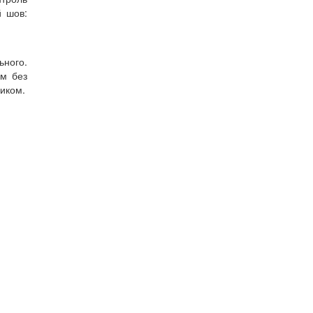
й шов:
ьного.
ом без
ником.