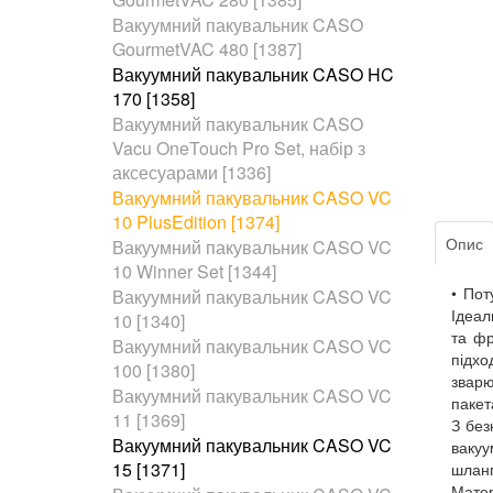
Вакуумний пакувальник CASO
GourmetVAC 480 [1387]
Вакуумний пакувальник CASO HC
170 [1358]
Вакуумний пакувальник CASO
Vacu OneTouch Pro Set, набір з
аксесуарами [1336]
Вакуумний пакувальник CASO VC
10 PlusEdition [1374]
Опис
Вакуумний пакувальник CASO VC
10 Winner Set [1344]
• Пот
Вакуумний пакувальник CASO VC
Ідеал
10 [1340]
та фр
Вакуумний пакувальник CASO VC
підхо
100 [1380]
звар
Вакуумний пакувальник CASO VC
пакет
11 [1369]
З без
Вакуумний пакувальник CASO VC
вакуу
15 [1371]
шлан
Мате