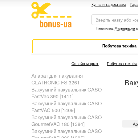
Купівля та доставка
Гара
Наприклад,
Мультиварка
а
Побутова техніка
Онлайн-маркет
Побутова техніка
Апарат для пакування
Вак
CLATRONIC FS 3261
Вакуумний пакувальник CASO
FastVac 390 [1411]
Вакуумний пакувальник CASO
FastVAC 500 [1409]
Вакуумний пакувальник CASO
GourmetVAC 180 [1384]
Ар
Вакуумний пакувальник CASO
GourmetVAC 280 [1385]