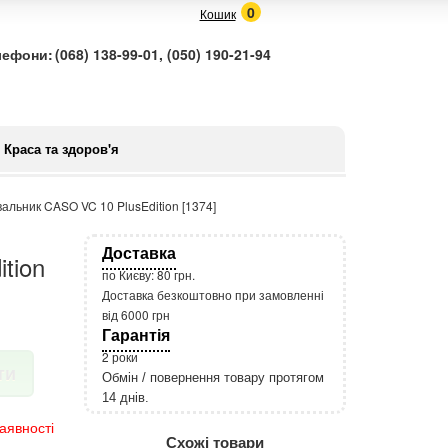
0
Кошик
лефони:
(068) 138-99-01, (050) 190-21-94
Краса та здоров'я
альник CASO VC 10 PlusEdition [1374]
Доставка
tion
по Києву: 80 грн.
Доставка безкоштовно при замовленні
від 6000 грн
Гарантія
2 роки
ти
Обмін / повернення товару протягом
14 днів.
http://rozetka.com.ua/apple_macbook
Подробнее:
аявності
Схожі товари