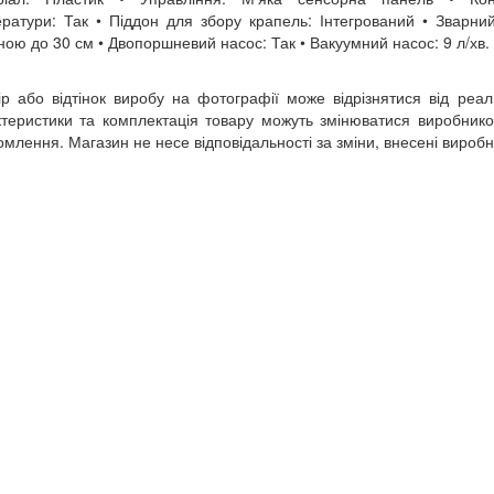
ратури: Так • Піддон для збору крапель: Інтегрований • Зварни
ою до 30 см • Двопоршневий насос: Так • Вакуумний насос: 9 л/хв.
ір або відтінок виробу на фотографії може відрізнятися від реал
теристики та комплектація товару можуть змінюватися виробник
омлення. Магазин не несе відповідальності за зміни, внесені вироб