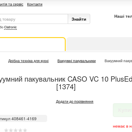
нтія та сервіс
Контакти
Наші те
бо
Clatronic
Дрібна техніка для кухні
Вакуумні пакувальники
Вакуумний пакув
уумний пакувальник CASO VC 10 PlusEdi
[1374]
Додати до порівняння
Купи
тикул 408461-4169
немає в н