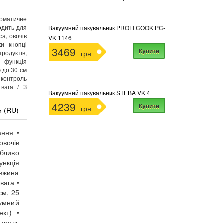
оматичне
одить для
Вакуумний пакувальник PROFI COOK PC-
са, овочів
VK 1146
ки кнопці
3469
Купити
родуктів,
грн
 функція
 до 30 см
 контроль
вага / З
Вакуумний пакувальник STEBA VK 4
4239
Купити
грн
и (RU)
ання •
овочів
обливо
ункція
вжина
вага •
см, 25
уумний
кт) •
троль