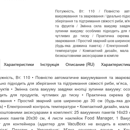
Потужність, Вт: 110 / Повністю авт
вакуумування та зварювання / Ідеально підх
зберігання та підтримання свіжості риби, м'я
та фруктів / Змінна сила вакууму завдя
зупинки вакууму: особливо підходить для п
чутливих до тиску / Практична окрема
зварювання / Простий зварний шов шириною
(будь-яка довжина пакета) / Електронний
температури / Компактний дизайн, мала 
безкоштовними аксесуарами в компле
Характеристики
Інструкція
Описание (RU)
Характеристик
ужність, Вт: 110 • Повністю автоматичне вакуумування та зварюв
ьно підходить для зберігання та підтримання свіжості риби, м'яса, 
уктів • Змінна сила вакууму завдяки кнопці зупинки вакууму: ос
дить для продуктів, чутливих до тиску • Практична окрема ф
ювання • Простий зварний шов шириною до 30 см (будь-яка до
а) • Електронний контроль температури • Компактний дизайн, мала 
коштовними аксесуарами в комплекті: 25 вакуумних пакетів 16x23 
мних пакетів 20x30 см, 4 листи наклейок Food Manager, 1 Вак
г для контейнера (адаптер для VacuBoxx не входить в компле
ріал: Пластик • Управління: М'яка сенсорна панель • Кон