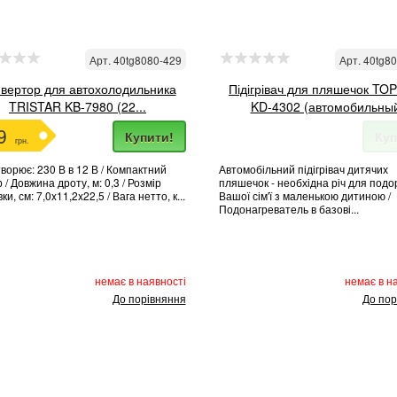
Арт. 40tg8080-429
Арт. 40tg8
вертор для автохолодильника
Підігрівач для пляшечок T
TRISTAR KB-7980 (22...
KD-4302 (автомобильны
9
Купити!
Куп
грн.
ворює: 230 В в 12 В / Компактний
Автомобільний підігрівач дитячих
 / Довжина дроту, м: 0,3 / Розмір
пляшечок - необхідна річ для под
ки, см: 7,0x11,2x22,5 / Вага нетто, к...
Вашої сім'ї з маленькою дитиною /
Подонагреватель в базові...
немає в наявності
немає в н
До порівняння
До пор