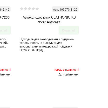
16-2149
Арт. 403070-3129
B-7230
Автохолодильник CLATRONIC KB
3537 Anthrazit
ити!
Купити!
шок /
Підходить для охолодження і підтримки
чний /
тепла / Ідеально підходить для
ам...
використання в подорожах і поїздках /
Об'єм 25 л / Вбуд...
аявності
немає в наявності
івняння
До порівняння