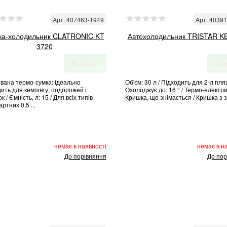
Арт. 407463-1949
Арт. 4039
ка-холодильник CLATRONIC KT
Автохолодильник TRISTAR K
3720
Купити!
Куп
ована термо-сумка: ідеально
Об'єм: 30 л / Підходить для 2-л пля
ить для кемпінгу, подорожей і
Охолоджує до: 16 ° / Термо-електри
к / Ємність, л: 15 / Для всіх типів
Кришка, що знімається / Кришка з з
ртних 0,5 ...
немає в наявності
немає в н
До порівняння
До пор