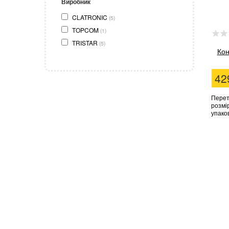
Виробник
CLATRONIC
(5)
TOPCOM
(1)
TRISTAR
(5)
Кон
42
Перет
розмір
упаков