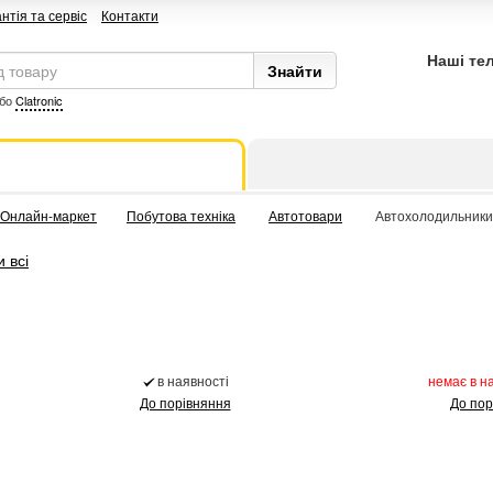
нтія та сервіс
Контакти
Наші те
бо
Clatronic
Онлайн-маркет
Побутова техніка
Автотовари
Автохолодильники
 всі
в наявності
немає в н
До порівняння
До пор