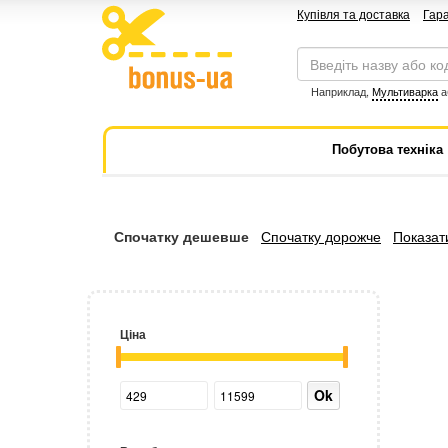
Купівля та доставка
Гара
Наприклад,
Мультиварка
а
Побутова техніка
Спочатку дешевше
Спочатку дорожче
Показати
Ціна
Ok