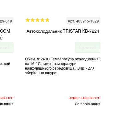
029-619
Арт. 403915-1829
OPCOM
Автохолодильник TRISTAR KB-7224
й)
ити!
Купити!
Об'єм, л: 24 л / Температура охолодження:
орожей
на 16 ° С нижче температури
навколишнього середовища / Відсік для
зберігання шнура...
аявності
немає в наявності
івняння
До порівняння