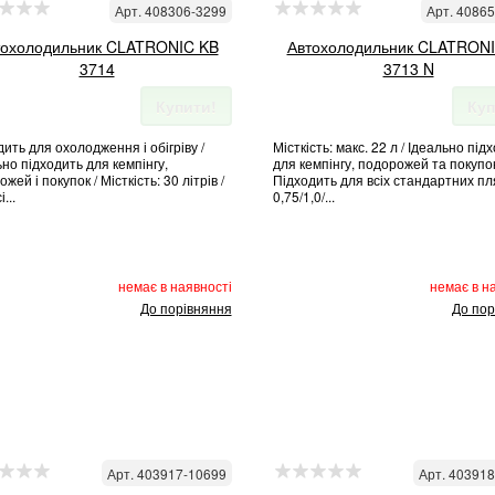
Арт. 408306-3299
Арт. 4086
тохолодильник CLATRONIC KB
Автохолодильник CLATRON
3714
3713 N
Купити!
Куп
ить для охолодження і обігріву /
Місткість: макс. 22 л / Ідеально під
но підходить для кемпінгу,
для кемпінгу, подорожей та покупок
жей і покупок / Місткість: 30 літрів /
Підходить для всіх стандартних п
...
0,75/1,0/...
немає в наявності
немає в н
До порівняння
До пор
Арт. 403917-10699
Арт. 40391