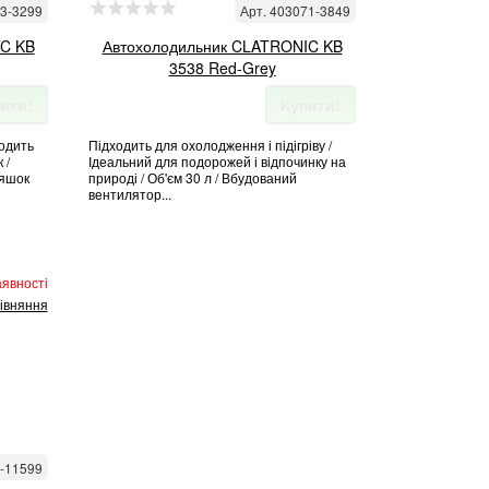
53-3299
Арт. 403071-3849
IC KB
Автохолодильник CLATRONIC KB
3538 Red-Grey
ити!
Купити!
ходить
Підходить для охолодження і підігріву /
 /
Ідеальний для подорожей і відпочинку на
ляшок
природі / Об'єм 30 л / Вбудований
вентилятор...
аявності
івняння
8-11599