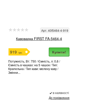
Арт. 40f5464-4-919
Кавоварка FIRST FA-5464-4
919
Купити!
грн.
Потужність, Вт: 750 / Ємність, л: 0,6 /
Ємність в чашках: на 5 чашок / Тип:
Крапельна / Тип кави: мелену каву /
Змінни...
в наявності
До порівняння