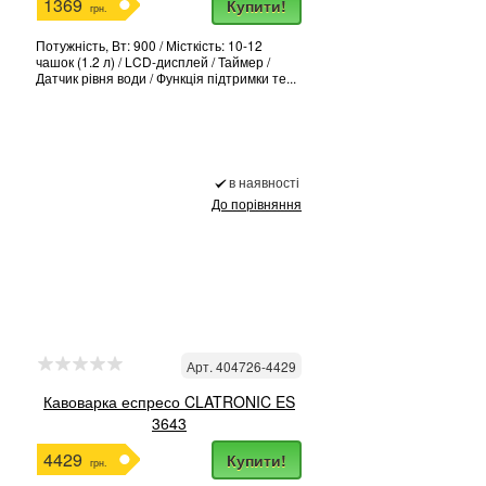
1369
Купити!
грн.
Потужність, Вт: 900 / Місткість: 10-12
чашок (1.2 л) / LCD-дисплей / Таймер /
Датчик рівня води / Функція підтримки те...
в наявності
До порівняння
Арт. 404726-4429
Кавоварка еспресо CLATRONIC ES
3643
4429
Купити!
грн.