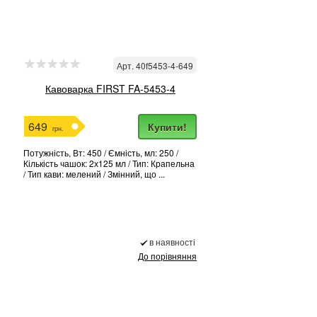
Арт. 40f5453-4-649
Кавоварка FIRST FA-5453-4
649
Купити!
грн.
Потужність, Вт: 450 / Ємність, мл: 250 /
Кількість чашок: 2х125 мл / Тип: Крапельна
/ Тип кави: мелений / Змінний, що ...
в наявності
До порівняння