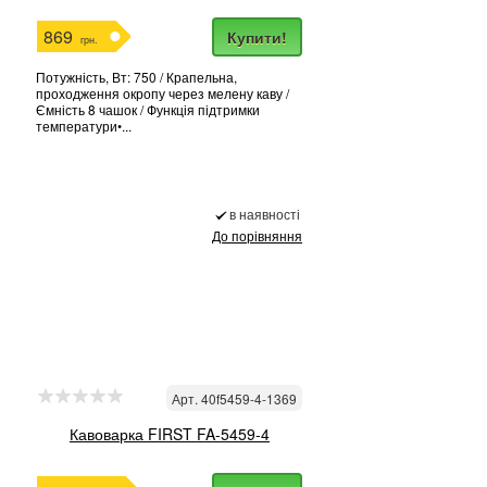
869
Купити!
грн.
Потужність, Вт: 750 / Крапельна,
проходження окропу через мелену каву /
Ємність 8 чашок / Функція підтримки
температури•...
в наявності
До порівняння
Арт. 40f5459-4-1369
Кавоварка FIRST FA-5459-4