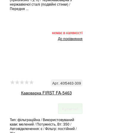
нержавіючої сталі (подвійні стінки) /
Передня ...
немає в наявності
До порівняння
Арт. 40f5463-309
Кавоварка FIRST FA-5463
Купити!
Тип: фільтраційна / Використовуваний
кави: мелений / Потужність, Вт: 350 /
Автовідключення: є / Фільтр: постійний /
Жи...