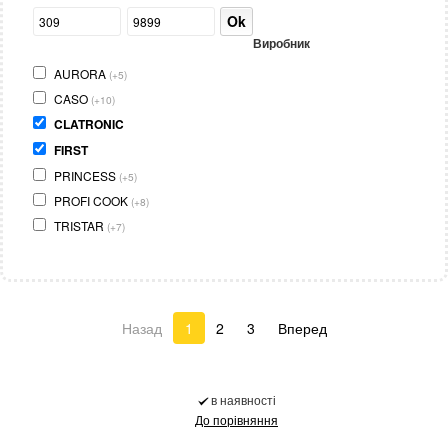
Ok
Виробник
AURORA
(+5)
CASO
(+10)
CLATRONIC
FIRST
PRINCESS
(+5)
PROFI COOK
(+8)
TRISTAR
(+7)
Назад
1
2
3
Вперед
в наявності
До порівняння