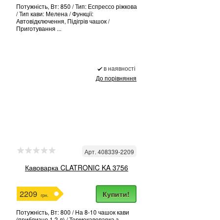
Потужність, Вт: 850 / Тип: Еспрессо ріжкова
/ Тип кави: Мелена / Функції:
Автовідключення, Підігрів чашок /
Приготування ...
в наявності
До порівняння
Арт. 408339-2209
Кавоварка CLATRONIC KA 3756
2209
Купити!
грн.
Потужність, Вт: 800 / На 8-10 чашок кави
(приблизно 1,2 л) / Термокавоварка з