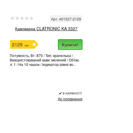
Арт. 401527-2129
Кавоварка CLATRONIC KA 3327
2129
Купити!
грн.
Потужність, Вт: 870 / Тип: крапельна /
Використовуваний кави: мелений / Об'єм,
л: 1 / На 10 чашок / Індикатор рівня во...
в наявності
До порівняння